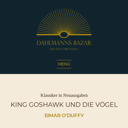
Dahlmanns
Bazar
MENÜ
|
Die
Welt
der
Inseln
Kategorien
Klassiker in Neuausgaben
|
KING GOSHAWK UND DIE VÖGEL
Café
Sassnitz
EIMAR O'DUFFY