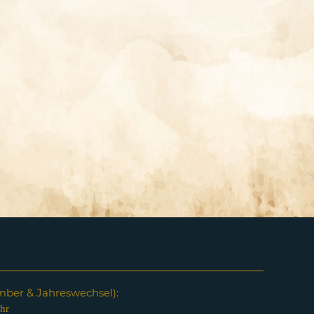
em
ber & Jahreswechsel):
hr