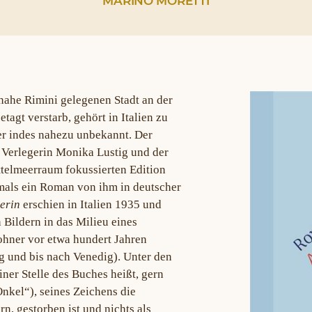
MARINO MORETTI
 nahe Rimini gelegenen Stadt an der
agt verstarb, gehört in Italien zu
er indes nahezu unbekannt. Der
 Verlegerin Monika Lustig und der
ttelmeerraum fokussierten Edition
mals ein Roman von ihm in deutscher
erin
erschien in Italien 1935 und
 Bildern in das Milieu eines
ohner vor etwa hundert Jahren
g und bis nach Venedig). Unter den
iner Stelle des Buches heißt, gern
nkel“), seines Zeichens die
n, gestorben ist und nichts als