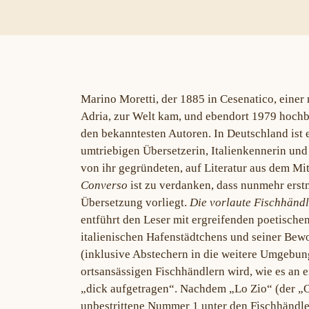
Marino Moretti, der 1885 in Cesenatico, einer
Adria, zur Welt kam, und ebendort 1979 hochbet
den bekanntesten Autoren. In Deutschland ist 
umtriebigen Übersetzerin, Italienkennerin und
von ihr gegründeten, auf Literatur aus dem Mi
Converso
ist zu verdanken, dass nunmehr erst
Übersetzung vorliegt.
Die vorlaute Fischhändl
entführt den Leser mit ergreifenden poetischen
italienischen Hafenstädtchens und seiner Bew
(inklusive Abstechern in die weitere Umgebun
ortsansässigen Fischhändlern wird, wie es an e
„dick aufgetragen“. Nachdem „Lo Zio“ (der „O
unbestrittene Nummer 1 unter den Fischhändler