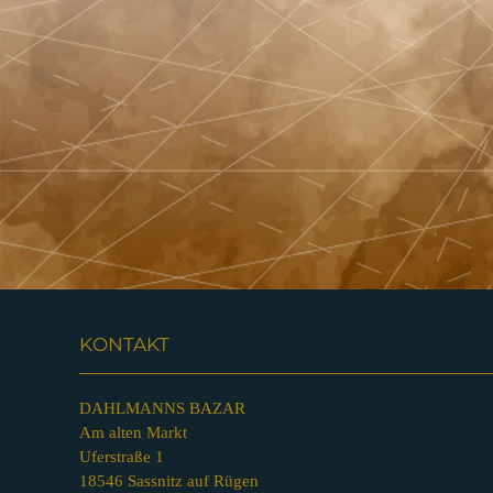
KONTAKT
DAHLMANNS BAZAR
Am alten Markt
Uferstraße 1
18546 Sassnitz auf Rügen