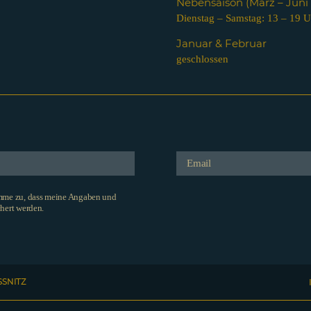
Nebensaison (März – Jun
Dienstag – Samstag: 13 – 19 U
Januar & Februar
geschlossen
imme zu, dass meine Angaben und
hert werden.
SSNITZ