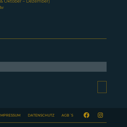
i & Oktober – Dezember)
hr
IMPRESSUM
DATENSCHUTZ
AGB´S
Facebook
Instagram