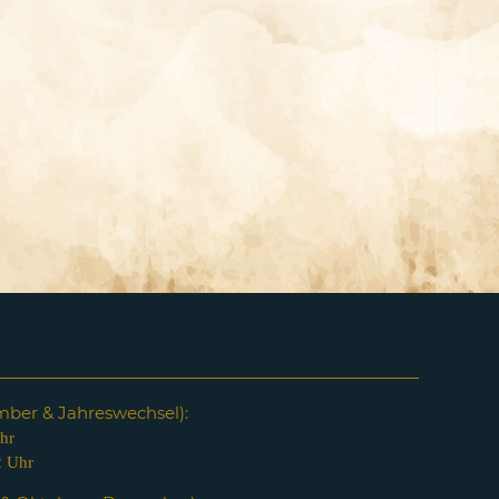
em
ber & Jahreswechsel):
hr
2 Uhr