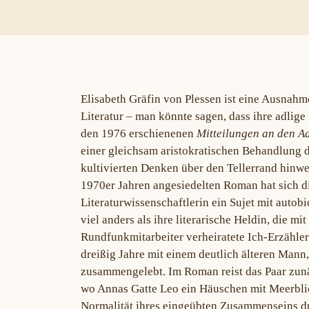
Elisabeth Gräfin von Plessen ist eine Ausnah
Literatur – man könnte sagen, dass ihre adlige
den 1976 erschienenen
Mitteilungen an den A
einer gleichsam aristokratischen Behandlung 
kultivierten Denken über den Tellerrand hinweg
1970er Jahren angesiedelten Roman hat sich d
Literaturwissenschaftlerin ein Sujet mit auto
viel anders als ihre literarische Heldin, die m
Rundfunkmitarbeiter verheiratete Ich-Erzähler
dreißig Jahre mit einem deutlich älteren Mann
zusammengelebt. Im Roman reist das Paar zunäc
wo Annas Gatte Leo ein Häuschen mit Meerblic
Normalität ihres eingeübten Zusammenseins du