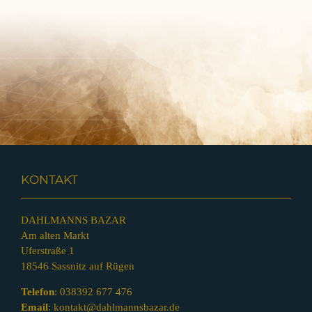
KONTAKT
DAHLMANNS BAZAR
Am alten Markt
Uferstraße 1
18546 Sassnitz auf Rügen
Telefon
:
038392 677 476
Email
:
kontakt@dahlmannsbazar.de