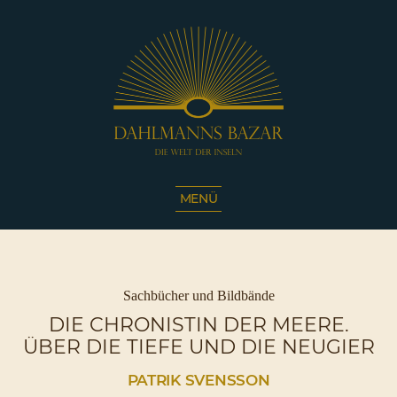
Dahlmanns
Bazar
MENÜ
|
Die
Welt
der
Inseln
Kategorien
Sachbücher und Bildbände
|
DIE CHRONISTIN DER MEERE.
Café
ÜBER DIE TIEFE UND DIE NEUGIER
Sassnitz
PATRIK SVENSSON