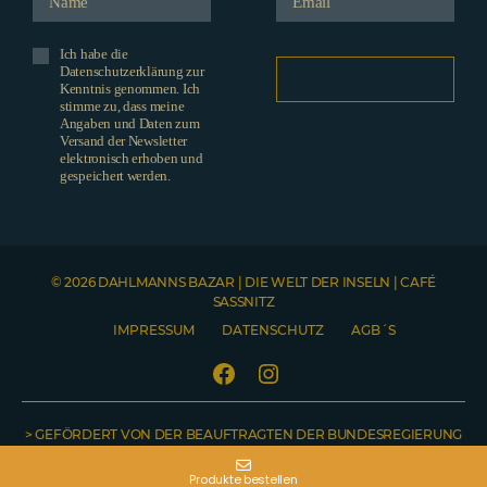
Ich habe die
Datenschutzerklärung zur
Kenntnis genommen. Ich
stimme zu, dass meine
Angaben und Daten zum
Versand der Newsletter
elektronisch erhoben und
gespeichert werden.
© 2026 DAHLMANNS BAZAR | DIE WELT DER INSELN | CAFÉ
SASSNITZ
IMPRESSUM
DATENSCHUTZ
AGB´S
Facebook
Instagram
> GEFÖRDERT VON DER BEAUFTRAGTEN DER BUNDESREGIERUNG
Telefonnummer
NO COUNTRY SELECTED
Name
Emailadresse
Welche Produkte möchten Sie gerne bestellen? Bitte teilen Sie uns hier auch Ihre Lieferadresse mit. Sobald Ihre Nachricht abgeschickt wurde, erhalten Sie von uns eine Bestellbestätigung inklusive Rechnung.
FÜR KULTUR UND MEDIEN <
Produkte bestellen