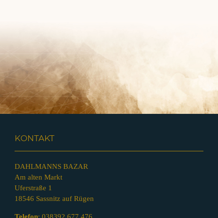
KONTAKT
DAHLMANNS BAZAR
Am alten Markt
Uferstraße 1
18546 Sassnitz auf Rügen
Telefon
:
038392 677 476