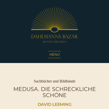
Dahlmanns
Bazar
MENÜ
|
Die
Welt
der
Inseln
Kategorien
Sachbücher und Bildbände
|
MEDUSA. DIE SCHRECKLICHE
Café
SCHÖNE
Sassnitz
DAVID LEEMING