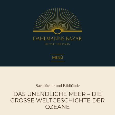
Dahlmanns
Bazar
MENÜ
|
Die
Welt
der
Inseln
Kategorien
Sachbücher und Bildbände
|
DAS UNENDLICHE MEER – DIE
Café
GROSSE WELTGESCHICHTE DER O
Sassnitz
ZEANE