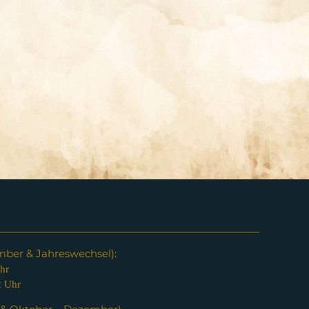
em
ber & Jahreswechsel):
hr
2 Uhr