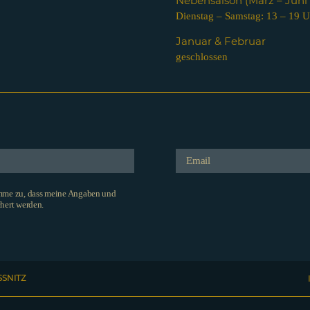
Nebensaison (März – Jun
Dienstag – Samstag: 13 – 19 U
Januar & Februar
geschlossen
imme zu, dass meine Angaben und
hert werden.
SSNITZ