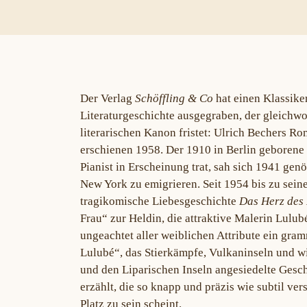
Der Verlag
Schöffling & Co
hat einen Klassike
Literaturgeschichte ausgegraben, der gleichwo
literarischen Kanon fristet: Ulrich Bechers R
erschienen 1958. Der 1910 in Berlin geborene 
Pianist in Erscheinung trat, sah sich 1941 genö
New York zu emigrieren. Seit 1954 bis zu seine
tragikomische Liebesgeschichte
Das Herz des
Frau“ zur Heldin, die attraktive Malerin Lulu
ungeachtet aller weiblichen Attribute ein gra
Lulubé“, das Stierkämpfe, Vulkaninseln und w
und den Liparischen Inseln angesiedelte Geschi
erzählt, die so knapp und präzis wie subtil vers
Platz zu sein scheint.