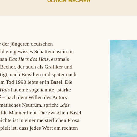
ULRICH BECHER
r der jüngeren deutschen
hl ein gewisses Schattendasein im
oman
Das Herz des Hais
, erstmals
Becher, der auch als Grafiker und
tigt, nach Brasilien und später nach
m Tod 1990 lebte er in Basel. Die
 Hais
hat eine sogenannte „starke
bé – nach dem Willen des Autors
mmatisches Neutrum, sprich: „
das
ilde Männer liebt. Die zwischen Basel
chte ist in einer meisterlichen Prosa
pielt ist, dass jedes Wort am rechten