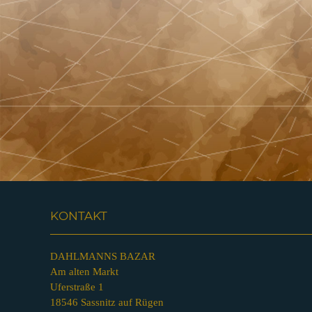
KONTAKT
DAHLMANNS BAZAR
Am alten Markt
Uferstraße 1
18546 Sassnitz auf Rügen