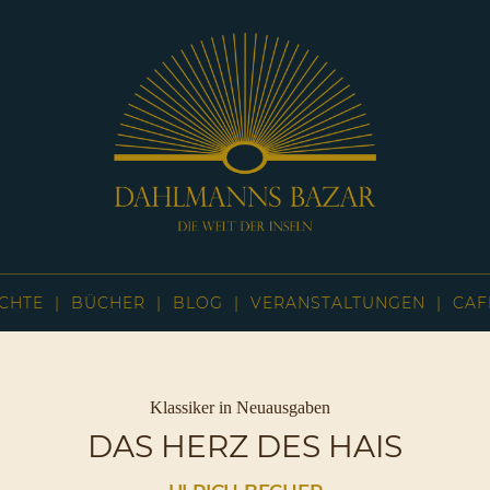
Dahlmanns
Bazar
CHTE
BÜCHER
BLOG
VERANSTALTUNGEN
CAF
|
Die
Welt
der
Inseln
Kategorien
Klassiker in Neuausgaben
|
DAS HERZ DES HAIS
Café
Sassnitz