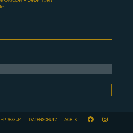
i & Oktober – Dezember)
hr
IMPRESSUM
DATENSCHUTZ
AGB´S
Facebook
Instagram