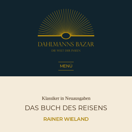
Dahlmanns
Bazar
MENÜ
|
Die
Welt
der
Inseln
Kategorien
Klassiker in Neuausgaben
|
DAS BUCH DES REISENS
Café
Sassnitz
RAINER WIELAND