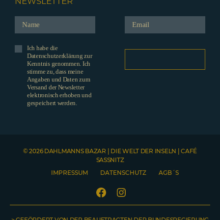
NEWSLETTER
Ich habe die
Datenschutzerklärung zur
Kenntnis genommen. Ich
stimme zu, dass meine
Angaben und Daten zum
Versand der Newsletter
elektronisch erhoben und
gespeichert werden.
© 2026 DAHLMANNS BAZAR | DIE WELT DER INSELN | CAFÉ
SASSNITZ
IMPRESSUM
DATENSCHUTZ
AGB´S
Facebook
Instagram
> GEFÖRDERT VON DER BEAUFTRAGTEN DER BUNDESREGIERUNG