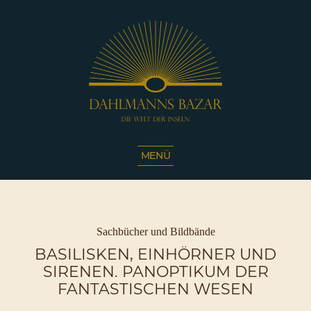
Dahlmanns
Bazar
MENÜ
|
Die
Welt
der
Inseln
Kategorien
Sachbücher und Bildbände
|
BASILISKEN, EINHÖRNER UND
Café
SIRENEN. PANOPTIKUM DER
Sassnitz
FANTASTISCHEN WESEN