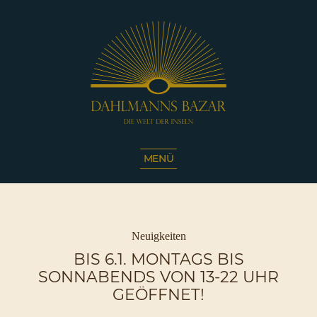
Dahlmanns
Bazar
MENÜ
|
Die
Welt
der
Inseln
Kategorien
Neuigkeiten
|
BIS 6.1. MONTAGS BIS
Café
SONNABENDS VON 13-22 UHR
Sassnitz
GEÖFFNET!