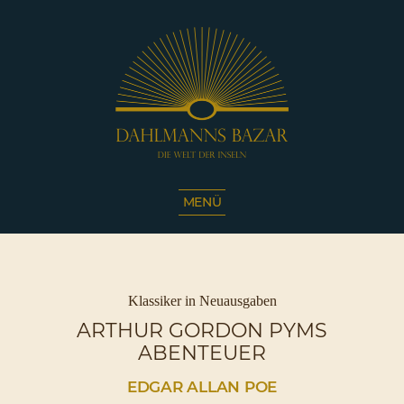
Dahlmanns
Bazar
MENÜ
|
Die
Welt
der
Inseln
Kategorien
Klassiker in Neuausgaben
|
ARTHUR GORDON PYMS
Café
ABENTEUER
Sassnitz
EDGAR ALLAN POE