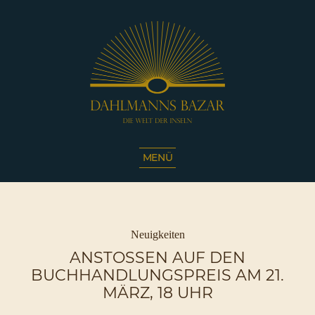
Dahlmanns
Bazar
MENÜ
|
Die
Welt
der
Inseln
Kategorien
Neuigkeiten
|
ANSTOSSEN AUF DEN B
Café
UCHHANDLUNGSPREIS AM 21. M
Sassnitz
ÄRZ, 18 UHR