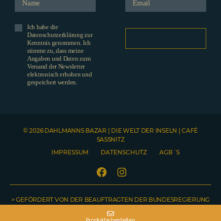
Ich habe die
Datenschutzerklärung zur
Kenntnis genommen. Ich
stimme zu, dass meine
Angaben und Daten zum
Versand der Newsletter
elektronisch erhoben und
gespeichert werden.
© 2026 DAHLMANNS BAZAR | DIE WELT DER INSELN | CAFÉ
SASSNITZ
IMPRESSUM
DATENSCHUTZ
AGB´S
Facebook
Instagram
> GEFÖRDERT VON DER BEAUFTRAGTEN DER BUNDESREGIERUNG
Telefonnummer
NO COUNTRY SELECTED
Name
Emailadresse
Welche Produkte möchten Sie gerne bestellen? Bitte teilen Sie uns hier auch Ihre Lieferadresse mit. Sobald Ihre Nachricht abgeschickt wurde, erhalten Sie von uns eine Bestellbestätigung inklusive Rechnung.
FÜR KULTUR UND MEDIEN <
Produkte bestellen