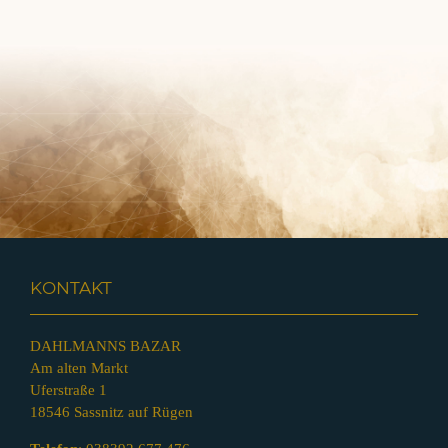
KONTAKT
DAHLMANNS BAZAR
Am alten Markt
Uferstraße 1
18546 Sassnitz auf Rügen