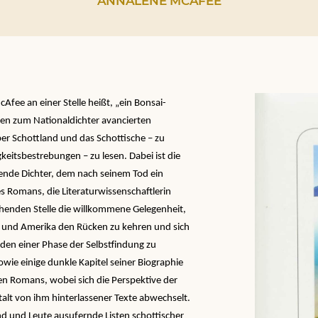
ANNALENE MCAFEE
Afee an einer Stelle heißt, „ein Bonsai-
den zum Nationaldichter avancierten
ber Schottland und das Schottische – zu
eitsbestrebungen – zu lesen. Dabei ist die
sende Dichter, dem nach seinem Tod ein
s Romans, die Literaturwissenschaftlerin
chenden Stelle die willkommene Gelegenheit,
t und Amerika den Rücken zu kehren und sich
den einer Phase der Selbstfindung zu
owie einige dunkle Kapitel seiner Biographie
en Romans, wobei sich die Perspektive der
talt von ihm hinterlassener Texte abwechselt.
d und Leute ausufernde Listen schottischer