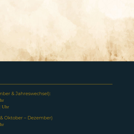
em
ber & Jahreswechsel):
hr
2 Uhr
i & Oktober – Dezember)
hr