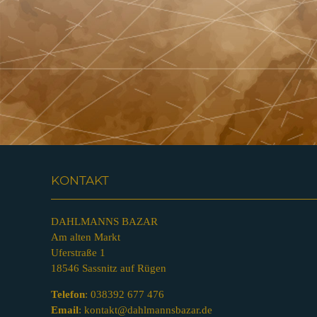
KONTAKT
DAHLMANNS BAZAR
Am alten Markt
Uferstraße 1
18546 Sassnitz auf Rügen
Telefon
:
038392 677 476
Email
:
kontakt@dahlmannsbazar.de