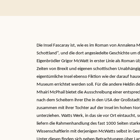
Die Insel Fascaray ist, wie es im Roman von Annalena Mc
Schottland“, und die dort angesiedelte Geschichte um 
Eigenbrödler Grigor McWatt in erster Linie als Roman ü
Zeiten von Brexit und eigenen schottischen Unabhängigk
eigentümliche Insel ebenso Fiktion wie der darauf hau
Museum errichtet werden soll. Für die andere Heldin de
Mhairi McPhail bietet die Ausschreibung einer entspre
nach dem Scheitern ihrer Ehe in den USA der Großstad
zusammen mit ihrer Tochter auf der Insel im hohen Nor
unterziehen. Watts Werk, in das sie vor Ort eintaucht, s
liefern die Rahmenhandlung des fast 1000 Seiten stark
Wissenschaftlerin mit derjenigen McWatts selbst in Ges
Unter diesen finden sich neben Betrachtungen über Lan