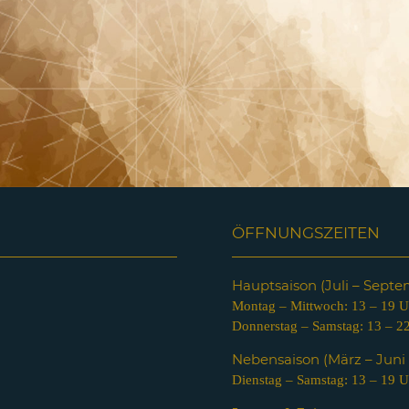
ÖFFNUNGSZEITEN
Hauptsaison (Juli – Sept
Montag – Mittwoch: 13 – 19 U
Donnerstag – Samstag: 13 – 2
Nebensaison (März – Jun
Dienstag – Samstag: 13 – 19 U