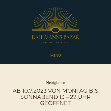
Dahlmanns
Bazar
MENÜ
|
Die
Welt
der
Inseln
Kategorien
Neuigkeiten
|
AB 10.7.2023 VON MONTAG BIS
Café
SONNABEND 13 – 22 UHR
Sassnitz
GEÖFFNET