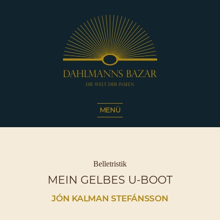
Dahlmanns
Bazar
MENÜ
|
Die
Welt
der
Inseln
Kategorien
Belletristik
|
MEIN GELBES U-BOOT
Café
Sassnitz
JÓN KALMAN STEFÁNSSON