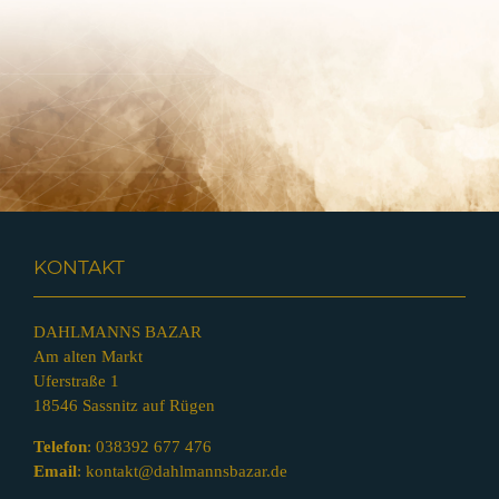
KONTAKT
DAHLMANNS BAZAR
Am alten Markt
Uferstraße 1
18546 Sassnitz auf Rügen
Telefon
:
038392 677 476
Email
:
kontakt@dahlmannsbazar.de