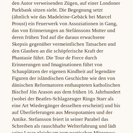
den Autor verweisenden Zügen, auf einer Londoner
Parkbank sitzen sieht. Die Begegnung setzt
(ähnlich wie das Madeleine-Gebäck bei Marcel
Proust) ein Feuerwerk von Assoziationen in Gang,
das von Erinnerungen an Stefánssons Mutter und
deren frühen Tod auf die daraus erwachsene
Skepsis gegenüber vermeintlichen Tatsachen und
den Glauben an die schöpferische Kraft der
Phantasie führt. Die Tour de Force durch
Erinnerungen und Imaginationen führt von
Schauplätzen der eigenen Kindheit auf legendäre
Figuren der isländischen Geschichte wie den von
dänischen Reformatoren enthaupteten katholischen
Bischof Jón Arason aus dem frühen 16. Jahrhundert
(wobei der Beatles-Schlagzeuger Ringo Starr als
eine Art Wiedergänger desselben erscheint) und bis
auf Überlieferungen aus Mesopotamien und der
Antike. Stefansson feiert in seiner Parabel das
Schreiben als rauschhafte Welterfahrung und lädt
seine Leser gleichsam zum poetischen Mitgenuss