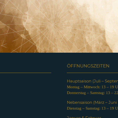
ÖFFNUNGSZEITEN
Hauptsaison (Juli – Sept
Montag – Mittwoch: 13 – 19 U
Donnerstag – Samstag: 13 – 2
Nebensaison (März – Jun
Dienstag – Samstag: 13 – 19 U
Januar & Februar