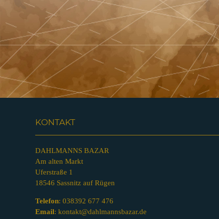
KONTAKT
DAHLMANNS BAZAR
Am alten Markt
Uferstraße 1
18546 Sassnitz auf Rügen
Telefon
:
038392 677 476
Email
:
kontakt@dahlmannsbazar.de