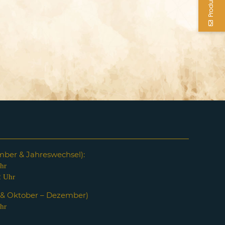
em
ber & Jahreswechsel):
hr
2 Uhr
i & Oktober – Dezember)
hr