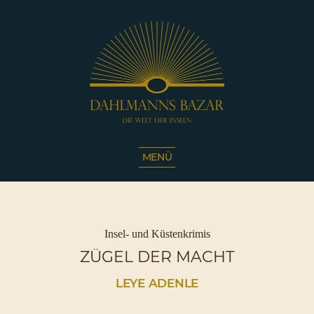
Dahlmanns
Bazar
MENÜ
|
Die
Welt
der
Inseln
Kategorien
Insel- und Küstenkrimis
|
ZÜGEL DER MACHT
Café
Sassnitz
LEYE ADENLE