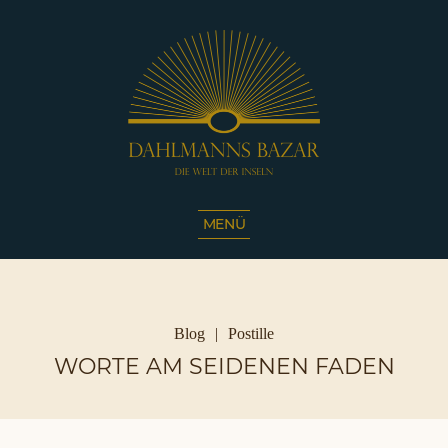
Dahlmanns
Bazar
MENÜ
|
Die
Welt
der
Inseln
Kategorien
Blog
Postille
|
WORTE AM SEIDENEN FADEN
Café
Sassnitz