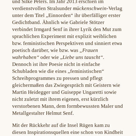
und Silke Peters. Im Jahr 2013 erschien im
verdienstvollen Stralsunder
mückenschwein
-Verlag
unter dem Titel „Einnorden“ ihr überfälliger erster
Gedichtband. Ähnlich wie Gabriele Stötzer
verbindet Irmgard Senf in ihrer Lyrik den Mut zum
sprachlichen Experiment mit explizit weiblichen
bzw. feministischen Perspektiven und sinniert etwa
poetisch darüber, wie bzw. was
„
Frauen
wahrhaben“
oder wie „
Liebe uns tauscht“
.
Dennoch ist ihre Poesie nicht in einfache
Schubladen wie die eines „feministischen“
Schreibprogrammes zu pressen und pflegt
gleichermaßen das Zwiegespräch mit Geistern wie
Martin Heidegger und Guiseppe Ungaretti sowie
nicht zuletzt mit ihrem eigenen, erst kürzlich
verstorbenen Mann, dem formbewussten Maler und
Metallgestalter Helmut Senf.
Mit der Rückkehr auf die Insel Rügen kam zu
diesen Inspirationsquellen eine schon von Kindheit