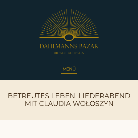
Dahlmanns
Bazar
MENÜ
|
Die
Welt
BETREUTES LEBEN. LIEDERABEND
der
Inseln
MIT CLAUDIA WOŁOSZYN
|
Café
Sassnitz