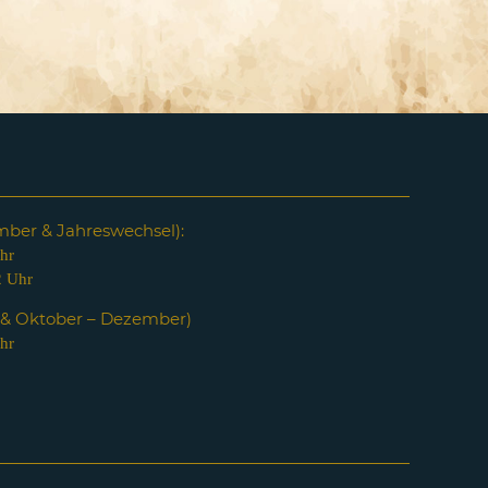
em
ber & Jahreswechsel):
hr
2 Uhr
i & Oktober – Dezember)
hr