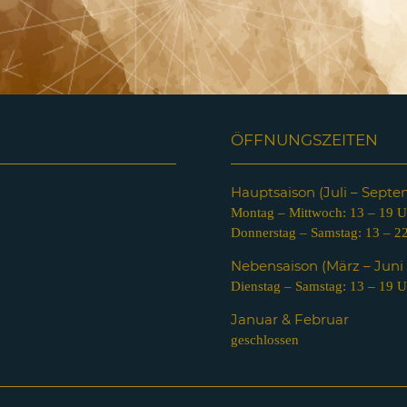
ÖFFNUNGSZEITEN
Hauptsaison (Juli – Sept
Montag – Mittwoch: 13 – 19 U
Donnerstag – Samstag: 13 – 2
Nebensaison (März – Jun
Dienstag – Samstag: 13 – 19 U
Januar & Februar
geschlossen