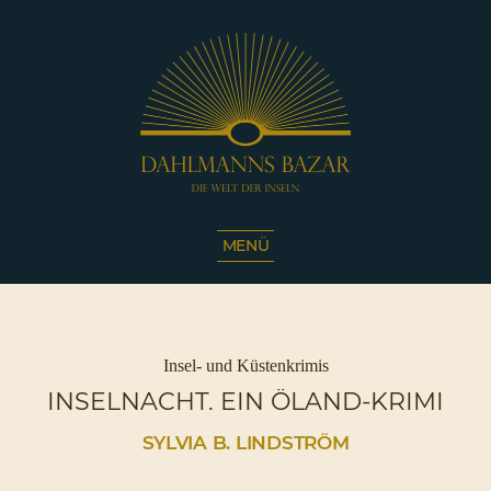
Dahlmanns
Bazar
MENÜ
|
Die
Welt
der
Inseln
Kategorien
Insel- und Küstenkrimis
|
INSELNACHT. EIN ÖLAND-KRIMI
Café
Sassnitz
SYLVIA B. LINDSTRÖM