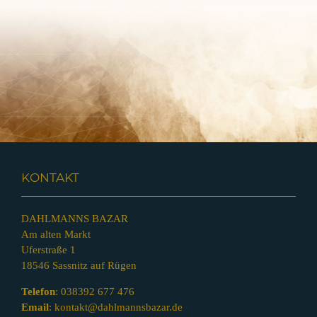
KONTAKT
DAHLMANNS BAZAR
Am alten Markt
Uferstraße 1
18546 Sassnitz auf Rügen
Telefon
:
038392 677 476
Email
:
kontakt@dahlmannsbazar.de