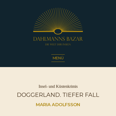
Dahlmanns
Bazar
MENÜ
|
Die
Welt
der
Inseln
Kategorien
Insel- und Küstenkrimis
|
DOGGERLAND. TIEFER FALL
Café
Sassnitz
MARIA ADOLFSSON