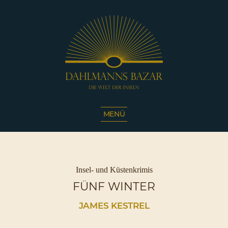
Dahlmanns
Bazar
MENÜ
|
Die
Welt
der
Inseln
Kategorien
Insel- und Küstenkrimis
|
FÜNF WINTER
Café
Sassnitz
JAMES KESTREL