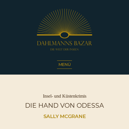
Dahlmanns
Bazar
MENÜ
|
Die
Welt
der
Inseln
Kategorien
Insel- und Küstenkrimis
|
DIE HAND VON ODESSA
Café
Sassnitz
SALLY MCGRANE