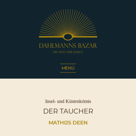
Dahlmanns
Bazar
MENÜ
|
Die
Welt
der
Inseln
Kategorien
Insel- und Küstenkrimis
|
DER TAUCHER
Café
Sassnitz
MATHIJS DEEN